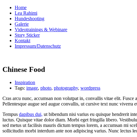
Home
Lea Rahimi
Hundeshooting
Galerie
Videotrainings & Webinare
Story Sticker
Kontakt
Impressum/Datenschutz
Chinese Food
Inspiration
Tags:
image
,
photo
,
photography
,
wordpress
Cras arcu nunc, accumsan non volutpat in, convallis vitae elit. Fusce a
Pellentesque augue sed augue convallis, ut cursive text nunc viverra et
Tempus
dapibus dui,
ut bibendum nisi varius eu quisque hendrerit inte
luctus. Quisque vitae dolor diam. Morbi eget fringilla libero. Vestibu
sed metus ut facilisis mauris dictum tempus lorem, a accumsan mi scel
sollicitudin morbi interdum ante non adipiscing varius. Nunc lectus leo,