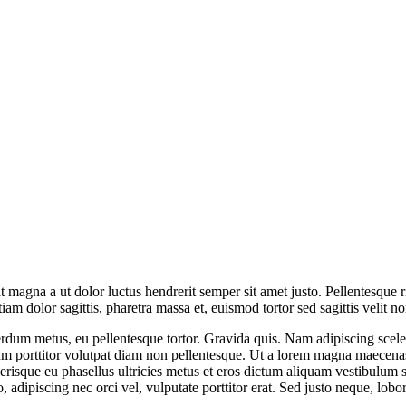
t magna a ut dolor luctus hendrerit semper sit amet justo. Pellentesque 
iam dolor sagittis, pharetra massa et, euismod tortor sed sagittis velit
rdum metus, eu pellentesque tortor. Gravida quis. Nam adipiscing sceler
lum porttitor volutpat diam non pellentesque. Ut a lorem magna maecenas 
erisque eu phasellus ultricies metus et eros dictum aliquam vestibulum 
 adipiscing nec orci vel, vulputate porttitor erat. Sed justo neque, lobor